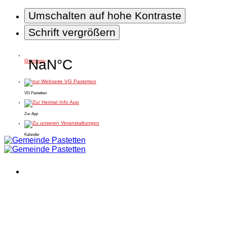
Umschalten auf hohe Kontraste
Schrift vergrößern
Zum
Inhalt
Pastetten,
Germany
springen
VG Pastetten
Zur App
Kalender