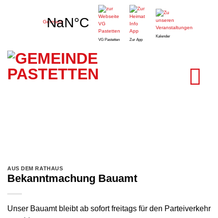
Zum
Pastetten,
Inhalt
Germany
springen
Kalender
VG Pastetten
Zur App
AUS DEM RATHAUS
Bekanntmachung Bauamt
Unser Bauamt bleibt ab sofort freitags für den Parteiverkehr