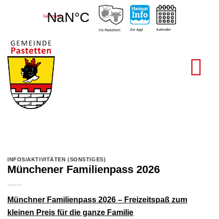
Zum
Pastetten,
Inhalt
Germany
springen
Kalender
Zur App
VG Pastetten
INFOS/AKTIVITÄTEN (SONSTIGES)
Münchener Familienpass 2026
Münchner Familienpass 2026 – Freizeitspaß zum
kleinen Preis für die ganze Familie