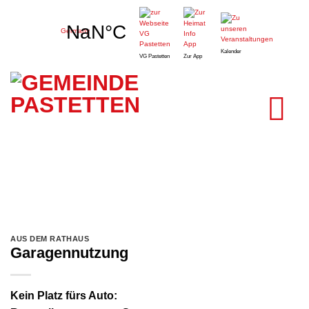
Zum
Pastetten,
Inhalt
Germany
springen
Kalender
VG Pastetten
Zur App
AUS DEM RATHAUS
Garagennutzung
Kein Platz fürs Auto: